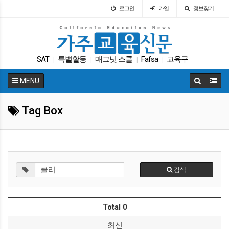
로그인
가입
정보찾기
SAT
특별활동
매그닛 스쿨
Fafsa
교육구
|
|
|
|
교육구
인터뷰
학자금
ACT
입학원서
|
|
|
|
|
MENU
Tag Box
검색
Total 0
최신