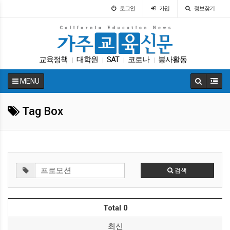
로그인
가입
정보찾기
교육정책
대학원
SAT
코로나
봉사활동
|
|
|
|
매그닛 스쿨
대입
ACT
교육구
학교급식
|
|
|
|
|
MENU
Tag Box
검색
Total 0
최신