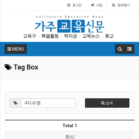
로그인
가입
정보찾기
교육구
특별활동
학자금
교육뉴스
휴교
|
|
|
|
캘리포니아 교육부
대입
학교급식
코로나
|
|
|
|
MENU
입학원서
|
Tag Box
검색
Total 1
최신