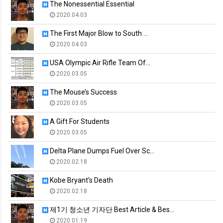
The Nonessential Essential
2020.04.03
The First Major Blow to South …
2020.04.03
USA Olympic Air Rifle Team Of…
2020.03.05
The Mouse’s Success
2020.03.05
A Gift For Students
2020.03.05
Delta Plane Dumps Fuel Over Sc…
2020.02.18
Kobe Bryant’s Death
2020.02.18
제1기 청소년 기자단 Best Article & Bes…
2020.01.19