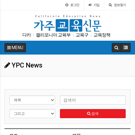
로그인
가입
정보찾기
다카
캘리포니아 교육부
교육구
교육정책
|
|
|
바이든
ACT
에세이
SAT
가주교육신문
|
|
|
|
|
MENU
휴교
|
YPC News
검색