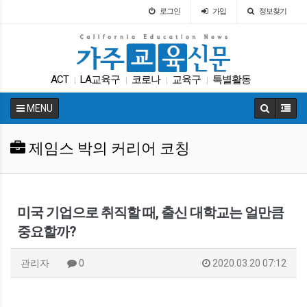
로그인
가입
정보찾기
ACT
LA교육구
코로나
교육구
특별활동
|
|
|
|
매그닛 스쿨
학교급식
인터뷰
차터스쿨
|
|
|
|
MENU
DACA
|
제임스 박의 커리어 코칭
미국 기업으로 취직할 때, 출신 대학교는 얼만큼
중요할까?
관리자
0
2020.03.20 07:12