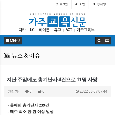
로그인
가입
정보찾기
다카
UC
바이든
휴교
ACT
가주교육부
|
|
|
|
|
에세이
특별활동
교육정책
교육뉴스
|
|
|
|
MENU
뉴스 & 이슈
지난 주말에도 총기난사 4건으로 11명 사망
관리자
0
0
2022.06.07 07:44
- 올해만 총기난사 239건
- 매주 최소 한 건 이상 발생