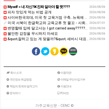
Myself = 내 자신?❌ 진짜 알아야 할 뜻????
2026/08/06
피자 맛있게 먹는 비법 공개
2026/08/06
사이버한국외대, 미국 첫 교육거점 구축…뉴욕에 미주글로벌센터 개소 - 재외동포신문
2026/08/06
미국 서북미 한글학교와 교육교류 첫 물꼬 - 사회적경제뉴스
2026/07/31
변명할때 입에 달고사는 I got carried away????????
2026/08/06
불안한 감정을 무시하지 마세요
2026/08/06
&quot;잘하고 있는 게 맞을까?&quot; 세바시 대표가 비교 지옥에서 탈출한 방법 [#세바시45 에디토리얼 ep.2]
2026/08/06
회사 소개
이용약관
개인정보 취급방침
이메일 무단수집거부
책임의 한계와 법적고지
이용안내
문의하기
PC버전
가주교육신문 - CENC ©