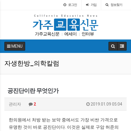
로그인
가입
정보찾기
가주교육신문
에세이
인터뷰
|
|
캘리포니아 교육부
봉사활동
학자금
|
|
|
MENU
교육뉴스
특별활동
교육구
DACA
|
|
|
|
자생한방_의학칼럼
공진단이란 무엇인가
관리자
2
2019.01.09 05:04
한의원에서 처방 받는 보약 중에서도 가장 비싼 가격으로
유명한 것이 바로 공진단이다. 이것은 실제로 구암 허준의