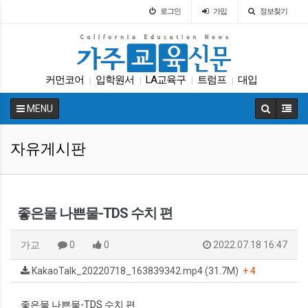
로그인
가입
정보찾기
커먼코어
입학원서
LA교육구
트럼프
대입
|
|
|
|
DACA
봉사활동
UC
Fafsa
에세이
|
|
|
|
|
MENU
자유게시판
좋은물 나쁜물-TDS 수치 편
가교
0
0
2022.07.18 16:47
KakaoTalk_20220718_163839342.mp4 (31.7M)
+ 4
좋은물 나쁜물-TDS 수치 편