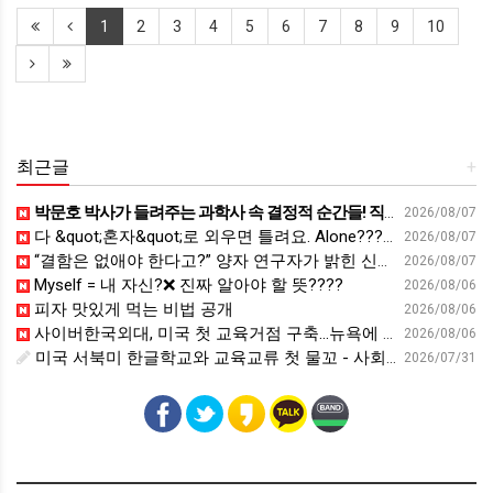
1
2
3
4
5
6
7
8
9
10
최근글
+
박문호 박사가 들려주는 과학사 속 결정적 순간들! 직관을 뛰어넘는 과학적 통찰 : 생각하는 청소년을 위한 과학 시리즈 1부(feat.박문호 박사)
2026/08/07
다 &quot;혼자&quot;로 외우면 틀려요. Alone????By myself????On my own
2026/08/07
“결함은 없애야 한다고?” 양자 연구자가 밝힌 신비: 없애려던 흠이 무기가 되는 방법 | 이정현 KIST 양자기술연구단 선임연구원 | 양자 컴퓨터 인생 | 세바시 2121회
2026/08/07
Myself = 내 자신?❌ 진짜 알아야 할 뜻????
2026/08/06
피자 맛있게 먹는 비법 공개
2026/08/06
사이버한국외대, 미국 첫 교육거점 구축…뉴욕에 미주글로벌센터 개소 - 재외동포신문
2026/08/06
미국 서북미 한글학교와 교육교류 첫 물꼬 - 사회적경제뉴스
2026/07/31