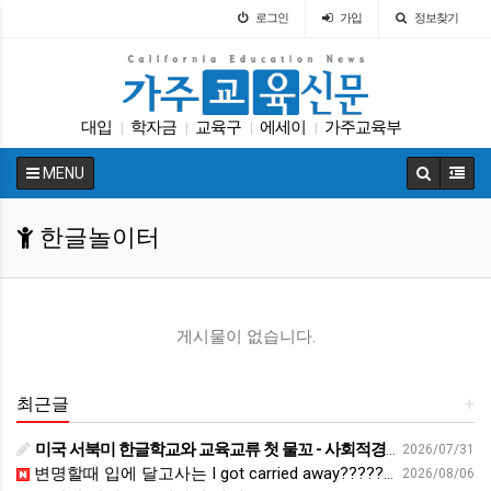
로그인
가입
정보찾기
대입
학자금
교육구
에세이
가주교육부
|
|
|
|
ACT
입학원서
대학원
다카
LA교육구
|
|
|
|
|
MENU
한글놀이터
게시물이 없습니다.
최근글
+
미국 서북미 한글학교와 교육교류 첫 물꼬 - 사회적경제뉴스
2026/07/31
변명할때 입에 달고사는 I got carried away????????
2026/08/06