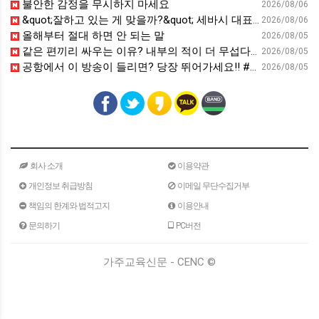
불안한 감정을 무시하지 마세요
2026/08/06
&quot;잘하고 있는 게 맞을까?&quot; 세바시 대표가 비교 지옥에서 탈출한 방법 [#세바시45 에디토리얼 ep.2]
2026/08/06
올해부터 절대 하면 안 되는 말
2026/08/05
같은 편끼리 싸우는 이유? 내부의 적이 더 무섭다? 인간이 갈등을 빚는 이유ㅣ최재천의 아마존
2026/08/05
공항에서 이 방송이 들리면? 당장 뛰어가세요!! #영어회화 #영어표현 #영어공부
2026/08/05
회사 소개
이용약관
개인정보 취급방침
이메일 무단수집거부
책임의 한계와 법적고지
이용안내
문의하기
PC버전
가주교육신문 - CENC ©