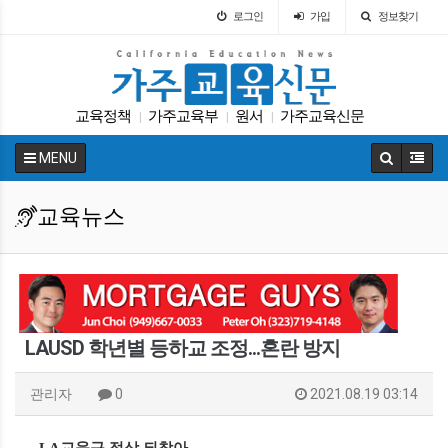
로그인
가입
정보찾기
교육정책
가주교육부
원서
가주교육신문
|
|
|
교육구
교육구
캘리포니아 교육부
LA교육구
|
|
|
|
MENU
트럼프
입학원서
|
|
교육뉴스
LAUSD 학년별 등하교 조정...혼란 방지
관리자
0
2021.08.19 03:14