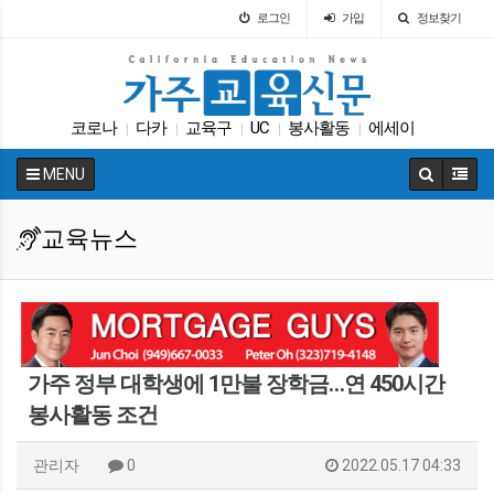
로그인
가입
정보찾기
코로나
다카
교육구
UC
봉사활동
에세이
|
|
|
|
|
팝사
매그닛 스쿨
원서
커먼코어
|
|
|
|
MENU
교육뉴스
가주 정부 대학생에 1만불 장학금…연 450시간
봉사활동 조건
관리자
0
2022.05.17 04:33