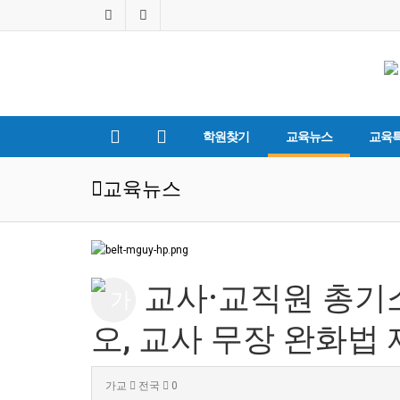
학원찾기
교육뉴스
교육
교육뉴스
교사·교직원 총기소
오, 교사 무장 완화법
가교
전국
0