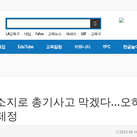
LA교육구
대입
Fafsa
교육뉴스
에세이
SAT
교육구
|
|
|
|
|
|
다카
가주교육부
매그닛 스쿨
|
|
|
특집
EduTube
교육칼럼
커뮤니티
YPC
한글놀
지로 총기사고 막겠다...오
 제정
2022.06.1