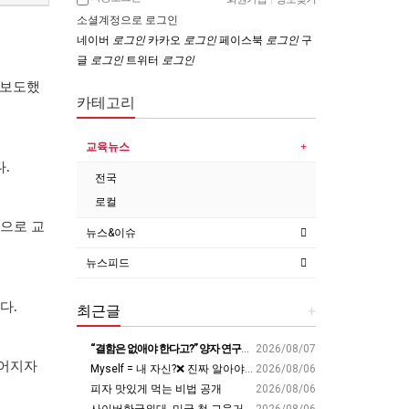
소셜계정으로 로그인
네이버
로그인
카카오
로그인
페이스북
로그인
구
글
로그인
트위터
로그인
 보도했
카테고리
교육뉴스
.
전국
로컬
적으로 교
뉴스&이슈
뉴스피드
다.
최근글
+
“결함은 없애야 한다고?” 양자 연구자가 밝힌 신비: 없애려던 흠이 무기가 되는 방법 | 이정현 KIST 양자기술연구단 선임연구원 | 양자 컴퓨터 인생 | 세바시 2121회
2026/08/07
벌어지자
Myself = 내 자신?❌ 진짜 알아야 할 뜻????
2026/08/06
피자 맛있게 먹는 비법 공개
2026/08/06
사이버한국외대, 미국 첫 교육거점 구축…뉴욕에 미주글로벌센터 개소 - 재외동포신문
2026/08/06