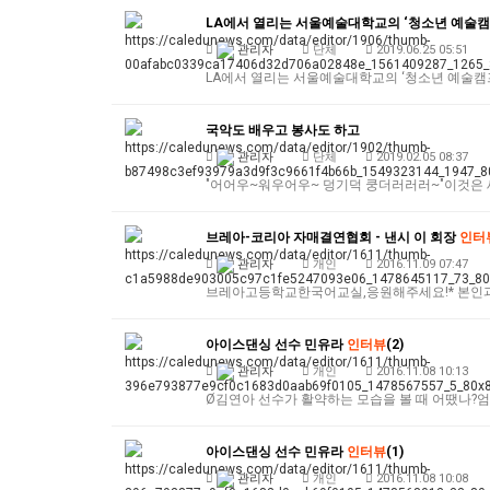
LA에서 열리는 서울예술대학교의 ‘청소년 예술캠
관리자
단체
2019.06.25 05:51
LA에서 열리는 서울예술대학교의 ‘청소년 예술캠프
국악도 배우고 봉사도 하고
관리자
단체
2019.02.05 08:37
"어어우~워우어우~ 덩기덕 쿵더러러러~"이것은 세
브레아-코리아 자매결연협회 - 낸시 이 회장
인터
관리자
개인
2016.11.09 07:47
브레아고등학교한국어교실,응원해주세요!* 본인과
아이스댄싱 선수 민유라
인터뷰
(2)
관리자
개인
2016.11.08 10:13
Ø김연아 선수가 활약하는 모습을 볼 때 어땠나?엄
아이스댄싱 선수 민유라
인터뷰
(1)
관리자
개인
2016.11.08 10:08