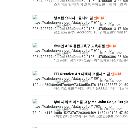
스케이트 탈 때가 제일 행복해요한국계 미국인 아
행복한 요리사 - 클레어 임
인터뷰
관리자
개인
2016.11.08 09:49
르꼬르동블루(LecordonBleu),영어로번역하면T
유수연 ABC 통합교육구 교육위원
인터뷰
관리자
개인
2016.11.08 09:54
* 그동안어떻게지내셨습니까?네,바쁘게잘지냈습니
EEI Creative Art 디렉터 프랜시스 김
인터뷰
관리자
개인
2018.01.05 09:24
자신의소개를부탁합니다.저는EEI크리에이티브아
부에나 팍 하이스쿨 교장 Mr. John Sonje Berg와
관리자
개인
2017.03.14 06:24
<특별인터뷰>부에나팍하이스쿨교장Mr.JohnSonje