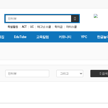
특별활동
ACT
UC
매그닛 스쿨
학자금
차터스쿨
|
|
|
|
|
커먼코어
대학원
인터뷰
봉사활동
|
|
|
|
특집
EduTube
교육칼럼
커뮤니티
YPC
한글놀
검색