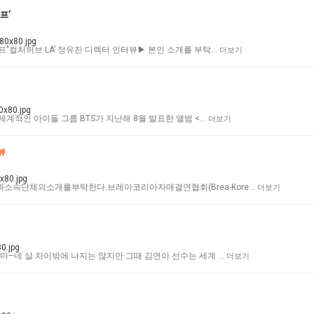
프’
’‘컬처허브 LA’ 정유진 디렉터 인터뷰▶ 본인 소개를 부탁…
더보기
계적인 아이돌 그룹 BTS가 지난해 8월 발표한 앨범 <…
더보기
뷰
소속단체의소개를부탁한다.브레아코리아자매결연협회(Brea-Kore…
더보기
마–네 살 차이밖에 나지는 않지만 그때 김연아 선수는 세계 …
더보기