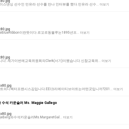
이스댄싱 선수인 민유라 선수를 만나 인터뷰를 했다.민유라 선수…
더보기
heBlueRibbon이란뜻이다.르꼬르동블루는1895년프…
더보기
다..제가이번에교육위원회의Clerk(서기)이됐습니다.신참교육위…
더보기
트의디렉터프랜시스김입니다.EEI크리에이티브아트는어떤곳입니까?201…
더보기
 수석 카운슬러 Ms. Maggie Gallego
Berg와수석카운슬러Ms.MargaretGal…
더보기