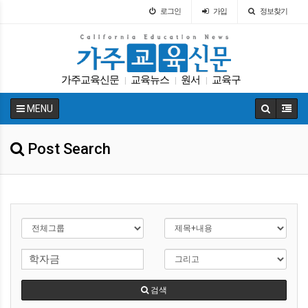
로그인
가입
정보찾기
가주교육신문
교육뉴스
원서
교육구
|
|
|
교육정책
매그닛 스쿨
트럼프
학교급식
|
|
|
|
MENU
교육구
ACT
|
|
Post Search
검색