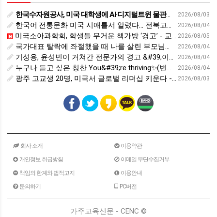
한국수자원공사, 미국 대학생에 AI·디지털트윈 물관리 교육 - cfnews.kr
2026/08/03
한국어·전통문화 미국 시애틀서 알렸다… 전북교육청, 국제교육 협력 확대 - 세계일보
2026/08/04
미국소아과학회, 학생들 무거운 책가방 ‘경고’ - 교육플러스
2026/08/05
국가대표 탈락에 좌절했을 때 나를 살린 부모님의 &#39;이 행동&#39; | 김아랑 전 쇼트트랙 선수 | 국가대표 쇼트트랙 올림픽 금메달 | 세바시 2116회
2026/08/04
기성용, 윤성빈이 거쳐간 전문가의 경고 &#39;이런 사람은 운동, 안하는 게 낫습니다&#39; | 홍정기 차의과대학스포츠의학대학원장 | 운동 건강 체중조절 면역력 | 세바시 2118회
2026/08/04
누구나 듣고 싶은 칭찬 You&#39;re thriving✨(번창❌)
2026/08/04
광주 고교생 20명, 미국서 글로벌 리더십 키운다 - 호남교육신문
2026/08/03
회사 소개
이용약관
개인정보 취급방침
이메일 무단수집거부
책임의 한계와 법적고지
이용안내
문의하기
PC버전
가주교육신문 - CENC ©